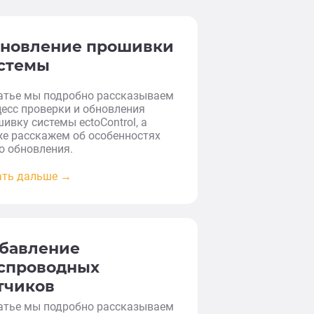
новление прошивки
стемы
татье мы подробно рассказываем
есс проверки и обновления
ивку системы ectoControl, а
е расскажем об особенностях
о обновления.
ать дальше →
бавление
спроводных
тчиков
татье мы подробно рассказываем