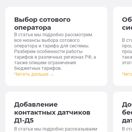
Выбор сотового
Об
оператора
си
В статье мы подробно рассмотрим
все нюансы выбора сотового
В с
оператора и тарифа для системы.
проц
Разберем особенности работы
прош
тарифов в различных регионах РФ, а
такж
также опишем ограничения
этог
бюджетных тарифов.
Читать дальше →
Чит
Добавление
До
контактных датчиков
бе
Д1-Д5
да
В статье мы подробно рассказываем
В с