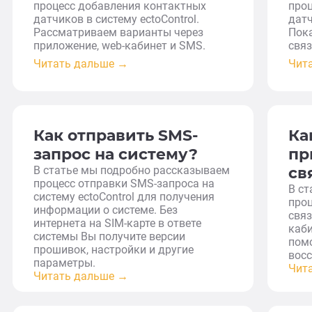
процесс добавления контактных
про
датчиков в систему ectoControl.
датч
Рассматриваем варианты через
Пок
приложение, web-кабинет и SMS.
связ
Читать дальше →
Чит
Как отправить SMS-
Ка
запрос на систему?
пр
В статье мы подробно рассказываем
св
процесс отправки SMS-запроса на
В с
систему ectoControl для получения
проц
информации о системе. Без
связ
интернета на SIM-карте в ответе
каби
системы Вы получите версии
пом
прошивок, настройки и другие
восс
параметры.
Чит
Читать дальше →